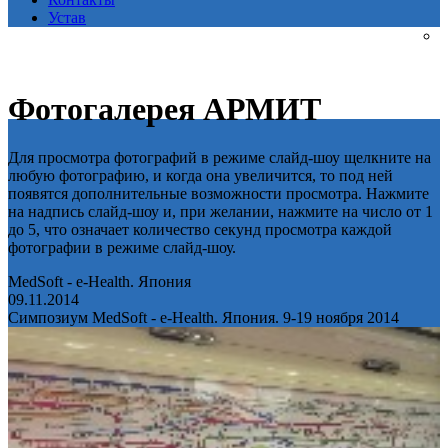
Устав
Фотогалерея АРМИТ
Для просмотра фотографий в режиме слайд-шоу щелкните на
любую фотографию, и когда она увеличится, то под ней
появятся дополнительные возможности просмотра. Нажмите
на надпись слайд-шоу и, при желании, нажмите на число от 1
до 5, что означает количество секунд просмотра каждой
фотографии в режиме слайд-шоу.
MedSoft - e-Health. Япония
09.11.2014
Симпозиум MedSoft - e-Health. Япония. 9-19 ноября 2014