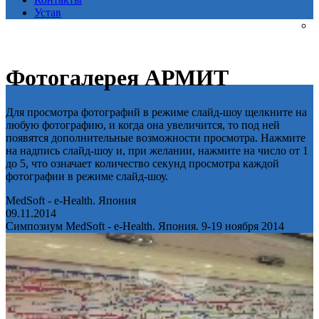
Устав
Фотогалерея АРМИТ
Для просмотра фотографий в режиме слайд-шоу щелкните на
любую фотографию, и когда она увеличится, то под ней
появятся дополнительные возможности просмотра. Нажмите
на надпись слайд-шоу и, при желании, нажмите на число от 1
до 5, что означает количество секунд просмотра каждой
фотографии в режиме слайд-шоу.
MedSoft - e-Health. Япония
09.11.2014
Симпозиум MedSoft - e-Health. Япония. 9-19 ноября 2014