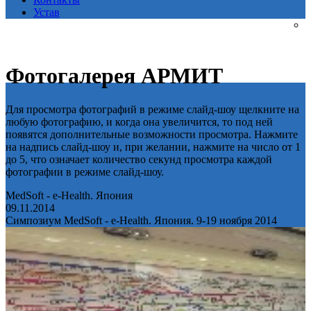
Устав
Фотогалерея АРМИТ
Для просмотра фотографий в режиме слайд-шоу щелкните на
любую фотографию, и когда она увеличится, то под ней
появятся дополнительные возможности просмотра. Нажмите
на надпись слайд-шоу и, при желании, нажмите на число от 1
до 5, что означает количество секунд просмотра каждой
фотографии в режиме слайд-шоу.
MedSoft - e-Health. Япония
09.11.2014
Симпозиум MedSoft - e-Health. Япония. 9-19 ноября 2014