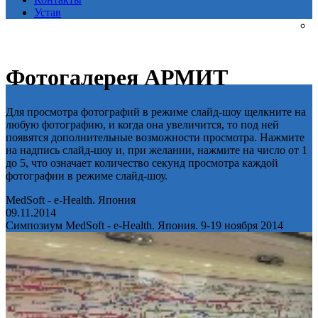
Устав
Фотогалерея АРМИТ
Для просмотра фотографий в режиме слайд-шоу щелкните на
любую фотографию, и когда она увеличится, то под ней
появятся дополнительные возможности просмотра. Нажмите
на надпись слайд-шоу и, при желании, нажмите на число от 1
до 5, что означает количество секунд просмотра каждой
фотографии в режиме слайд-шоу.
MedSoft - e-Health. Япония
09.11.2014
Симпозиум MedSoft - e-Health. Япония. 9-19 ноября 2014