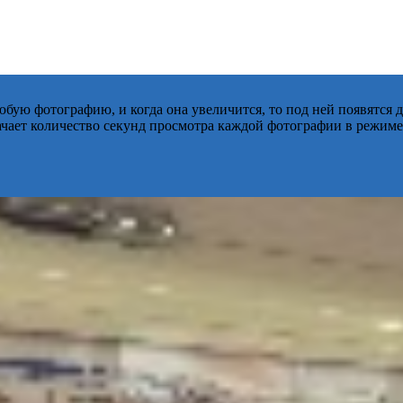
бую фотографию, и когда она увеличится, то под ней появятся
начает количество секунд просмотра каждой фотографии в режиме