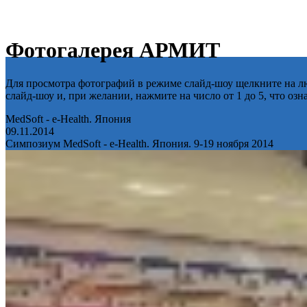
Фотогалерея АРМИТ
Для просмотра фотографий в режиме слайд-шоу щелкните на лю
слайд-шоу и, при желании, нажмите на число от 1 до 5, что оз
MedSoft - e-Health. Япония
09.11.2014
Симпозиум MedSoft - e-Health. Япония. 9-19 ноября 2014