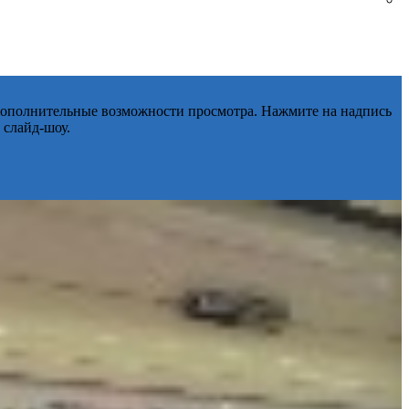
 дополнительные возможности просмотра. Нажмите на надпись
 слайд-шоу.