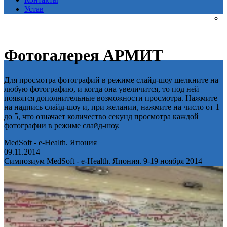
Устав
Фотогалерея АРМИТ
Для просмотра фотографий в режиме слайд-шоу щелкните на
любую фотографию, и когда она увеличится, то под ней
появятся дополнительные возможности просмотра. Нажмите
на надпись слайд-шоу и, при желании, нажмите на число от 1
до 5, что означает количество секунд просмотра каждой
фотографии в режиме слайд-шоу.
MedSoft - e-Health. Япония
09.11.2014
Симпозиум MedSoft - e-Health. Япония. 9-19 ноября 2014