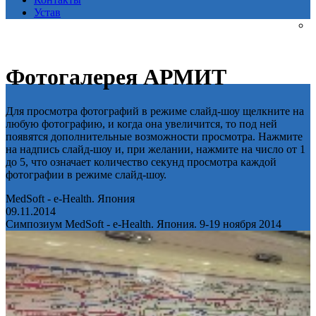
Устав
Фотогалерея АРМИТ
Для просмотра фотографий в режиме слайд-шоу щелкните на
любую фотографию, и когда она увеличится, то под ней
появятся дополнительные возможности просмотра. Нажмите
на надпись слайд-шоу и, при желании, нажмите на число от 1
до 5, что означает количество секунд просмотра каждой
фотографии в режиме слайд-шоу.
MedSoft - e-Health. Япония
09.11.2014
Симпозиум MedSoft - e-Health. Япония. 9-19 ноября 2014