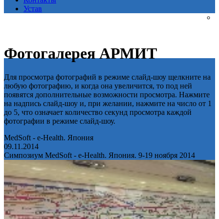
Устав
Фотогалерея АРМИТ
Для просмотра фотографий в режиме слайд-шоу щелкните на
любую фотографию, и когда она увеличится, то под ней
появятся дополнительные возможности просмотра. Нажмите
на надпись слайд-шоу и, при желании, нажмите на число от 1
до 5, что означает количество секунд просмотра каждой
фотографии в режиме слайд-шоу.
MedSoft - e-Health. Япония
09.11.2014
Симпозиум MedSoft - e-Health. Япония. 9-19 ноября 2014