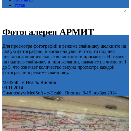
Устав
Фотогалерея АРМИТ
Для просмотра фотографий в режиме слайд-шоу щелкните на
любую фотографию, и когда она увеличится, то под ней
появятся дополнительные возможности просмотра. Нажмите
на надпись слайд-шоу и, при желании, нажмите на число от 1
до 5, что означает количество секунд просмотра каждой
фотографии в режиме слайд-шоу.
MedSoft - e-Health. Япония
09.11.2014
Симпозиум MedSoft - e-Health. Япония. 9-19 ноября 2014