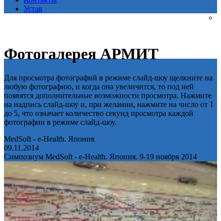
Устав
Фотогалерея АРМИТ
Для просмотра фотографий в режиме слайд-шоу щелкните на
любую фотографию, и когда она увеличится, то под ней
появятся дополнительные возможности просмотра. Нажмите
на надпись слайд-шоу и, при желании, нажмите на число от 1
до 5, что означает количество секунд просмотра каждой
фотографии в режиме слайд-шоу.
MedSoft - e-Health. Япония
09.11.2014
Симпозиум MedSoft - e-Health. Япония. 9-19 ноября 2014