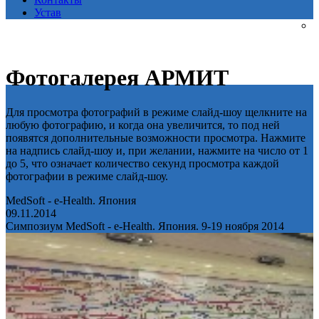
Устав
Фотогалерея АРМИТ
Для просмотра фотографий в режиме слайд-шоу щелкните на
любую фотографию, и когда она увеличится, то под ней
появятся дополнительные возможности просмотра. Нажмите
на надпись слайд-шоу и, при желании, нажмите на число от 1
до 5, что означает количество секунд просмотра каждой
фотографии в режиме слайд-шоу.
MedSoft - e-Health. Япония
09.11.2014
Симпозиум MedSoft - e-Health. Япония. 9-19 ноября 2014