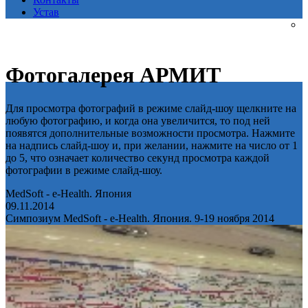
Устав
Фотогалерея АРМИТ
Для просмотра фотографий в режиме слайд-шоу щелкните на
любую фотографию, и когда она увеличится, то под ней
появятся дополнительные возможности просмотра. Нажмите
на надпись слайд-шоу и, при желании, нажмите на число от 1
до 5, что означает количество секунд просмотра каждой
фотографии в режиме слайд-шоу.
MedSoft - e-Health. Япония
09.11.2014
Симпозиум MedSoft - e-Health. Япония. 9-19 ноября 2014