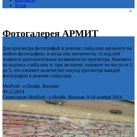
Устав
Фотогалерея АРМИТ
Для просмотра фотографий в режиме слайд-шоу щелкните на
любую фотографию, и когда она увеличится, то под ней
появятся дополнительные возможности просмотра. Нажмите
на надпись слайд-шоу и, при желании, нажмите на число от 1
до 5, что означает количество секунд просмотра каждой
фотографии в режиме слайд-шоу.
MedSoft - e-Health. Япония
09.11.2014
Симпозиум MedSoft - e-Health. Япония. 9-19 ноября 2014