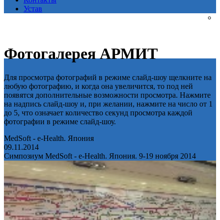
Устав
Фотогалерея АРМИТ
Для просмотра фотографий в режиме слайд-шоу щелкните на
любую фотографию, и когда она увеличится, то под ней
появятся дополнительные возможности просмотра. Нажмите
на надпись слайд-шоу и, при желании, нажмите на число от 1
до 5, что означает количество секунд просмотра каждой
фотографии в режиме слайд-шоу.
MedSoft - e-Health. Япония
09.11.2014
Симпозиум MedSoft - e-Health. Япония. 9-19 ноября 2014