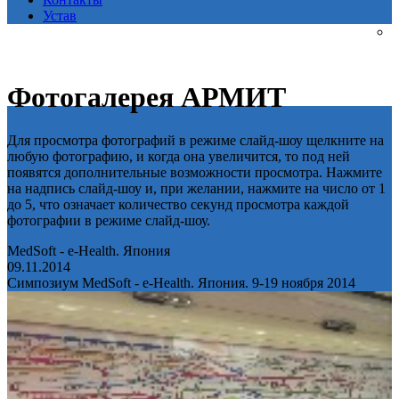
Устав
Фотогалерея АРМИТ
Для просмотра фотографий в режиме слайд-шоу щелкните на
любую фотографию, и когда она увеличится, то под ней
появятся дополнительные возможности просмотра. Нажмите
на надпись слайд-шоу и, при желании, нажмите на число от 1
до 5, что означает количество секунд просмотра каждой
фотографии в режиме слайд-шоу.
MedSoft - e-Health. Япония
09.11.2014
Симпозиум MedSoft - e-Health. Япония. 9-19 ноября 2014