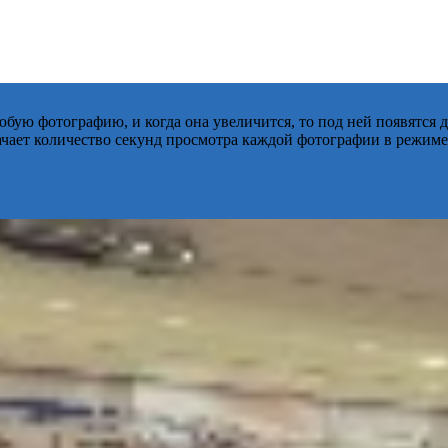
бую фотографию, и когда она увеличится, то под ней появятся
начает количество секунд просмотра каждой фотографии в режиме