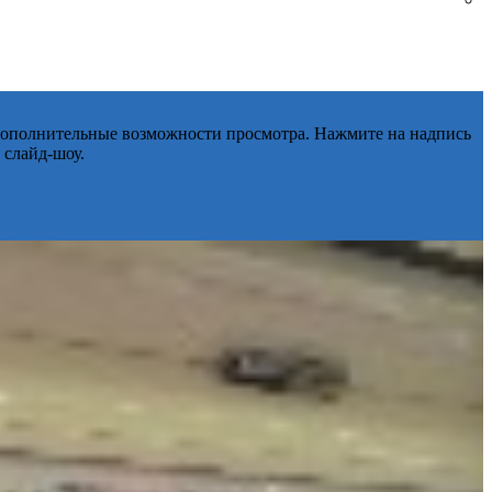
 дополнительные возможности просмотра. Нажмите на надпись
 слайд-шоу.