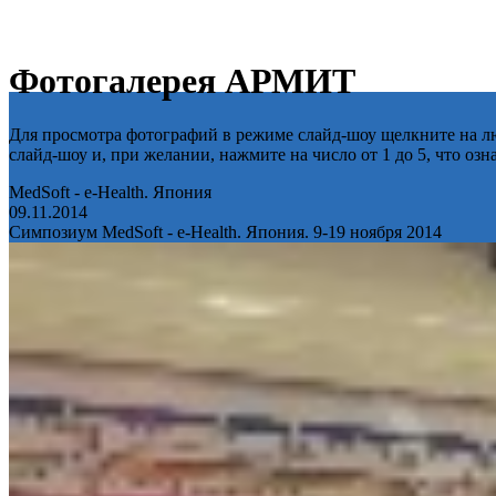
Фотогалерея АРМИТ
Для просмотра фотографий в режиме слайд-шоу щелкните на лю
слайд-шоу и, при желании, нажмите на число от 1 до 5, что оз
MedSoft - e-Health. Япония
09.11.2014
Симпозиум MedSoft - e-Health. Япония. 9-19 ноября 2014