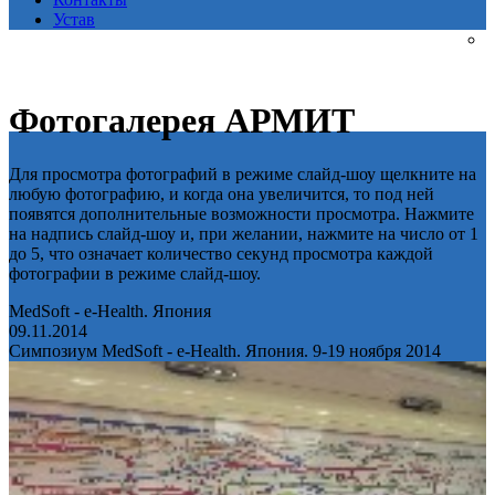
Устав
Фотогалерея АРМИТ
Для просмотра фотографий в режиме слайд-шоу щелкните на
любую фотографию, и когда она увеличится, то под ней
появятся дополнительные возможности просмотра. Нажмите
на надпись слайд-шоу и, при желании, нажмите на число от 1
до 5, что означает количество секунд просмотра каждой
фотографии в режиме слайд-шоу.
MedSoft - e-Health. Япония
09.11.2014
Симпозиум MedSoft - e-Health. Япония. 9-19 ноября 2014