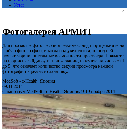
Устав
Фотогалерея АРМИТ
Для просмотра фотографий в режиме слайд-шоу щелкните на
любую фотографию, и когда она увеличится, то под ней
появятся дополнительные возможности просмотра. Нажмите
на надпись слайд-шоу и, при желании, нажмите на число от 1
до 5, что означает количество секунд просмотра каждой
фотографии в режиме слайд-шоу.
MedSoft - e-Health. Япония
09.11.2014
Симпозиум MedSoft - e-Health. Япония. 9-19 ноября 2014