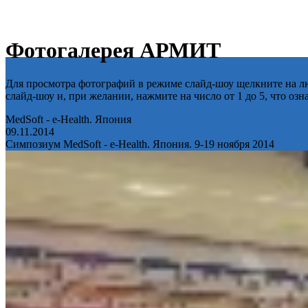
Фотогалерея АРМИТ
Для просмотра фотографий в режиме слайд-шоу щелкните на лю
слайд-шоу и, при желании, нажмите на число от 1 до 5, что оз
MedSoft - e-Health. Япония
09.11.2014
Симпозиум MedSoft - e-Health. Япония. 9-19 ноября 2014