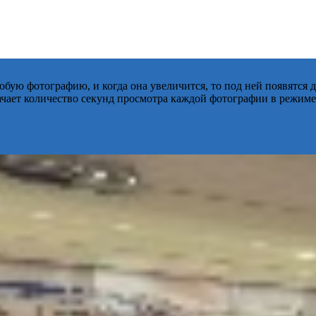
бую фотографию, и когда она увеличится, то под ней появятся
начает количество секунд просмотра каждой фотографии в режиме