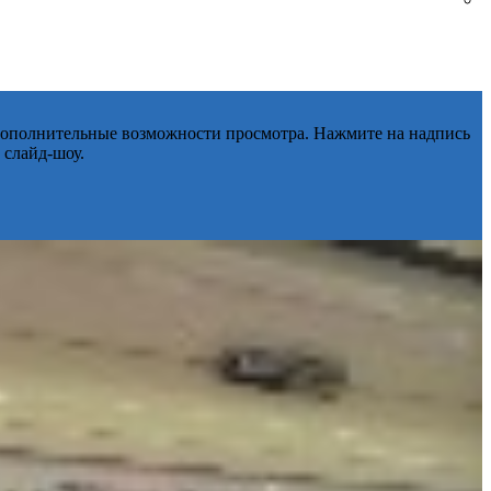
 дополнительные возможности просмотра. Нажмите на надпись
 слайд-шоу.