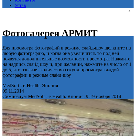
Устав
Фотогалерея АРМИТ
Для просмотра фотографий в режиме слайд-шоу щелкните на
любую фотографию, и когда она увеличится, то под ней
появятся дополнительные возможности просмотра. Нажмите
на надпись слайд-шоу и, при желании, нажмите на число от 1
до 5, что означает количество секунд просмотра каждой
фотографии в режиме слайд-шоу.
MedSoft - e-Health. Япония
09.11.2014
Симпозиум MedSoft - e-Health. Япония. 9-19 ноября 2014