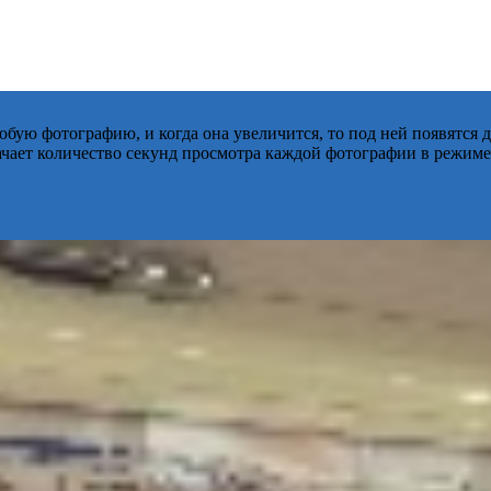
бую фотографию, и когда она увеличится, то под ней появятся
начает количество секунд просмотра каждой фотографии в режиме