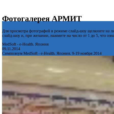
Фотогалерея АРМИТ
Для просмотра фотографий в режиме слайд-шоу щелкните на лю
слайд-шоу и, при желании, нажмите на число от 1 до 5, что оз
MedSoft - e-Health. Япония
09.11.2014
Симпозиум MedSoft - e-Health. Япония. 9-19 ноября 2014