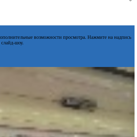
 дополнительные возможности просмотра. Нажмите на надпись
 слайд-шоу.