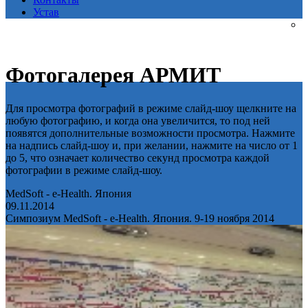
Устав
Фотогалерея АРМИТ
Для просмотра фотографий в режиме слайд-шоу щелкните на
любую фотографию, и когда она увеличится, то под ней
появятся дополнительные возможности просмотра. Нажмите
на надпись слайд-шоу и, при желании, нажмите на число от 1
до 5, что означает количество секунд просмотра каждой
фотографии в режиме слайд-шоу.
MedSoft - e-Health. Япония
09.11.2014
Симпозиум MedSoft - e-Health. Япония. 9-19 ноября 2014