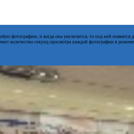
бую фотографию, и когда она увеличится, то под ней появятся
начает количество секунд просмотра каждой фотографии в режиме