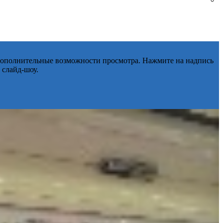
 дополнительные возможности просмотра. Нажмите на надпись
 слайд-шоу.