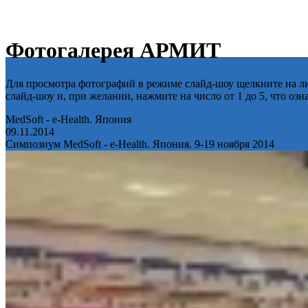
Фотогалерея АРМИТ
Для просмотра фотографий в режиме слайд-шоу щелкните на лю
слайд-шоу и, при желании, нажмите на число от 1 до 5, что оз
MedSoft - e-Health. Япония
09.11.2014
Симпозиум MedSoft - e-Health. Япония. 9-19 ноября 2014