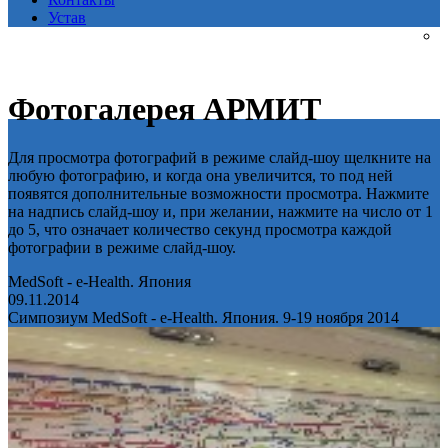
Устав
Фотогалерея АРМИТ
Для просмотра фотографий в режиме слайд-шоу щелкните на
любую фотографию, и когда она увеличится, то под ней
появятся дополнительные возможности просмотра. Нажмите
на надпись слайд-шоу и, при желании, нажмите на число от 1
до 5, что означает количество секунд просмотра каждой
фотографии в режиме слайд-шоу.
MedSoft - e-Health. Япония
09.11.2014
Симпозиум MedSoft - e-Health. Япония. 9-19 ноября 2014