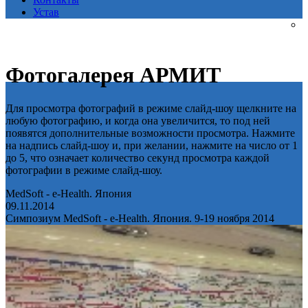
Устав
Фотогалерея АРМИТ
Для просмотра фотографий в режиме слайд-шоу щелкните на
любую фотографию, и когда она увеличится, то под ней
появятся дополнительные возможности просмотра. Нажмите
на надпись слайд-шоу и, при желании, нажмите на число от 1
до 5, что означает количество секунд просмотра каждой
фотографии в режиме слайд-шоу.
MedSoft - e-Health. Япония
09.11.2014
Симпозиум MedSoft - e-Health. Япония. 9-19 ноября 2014