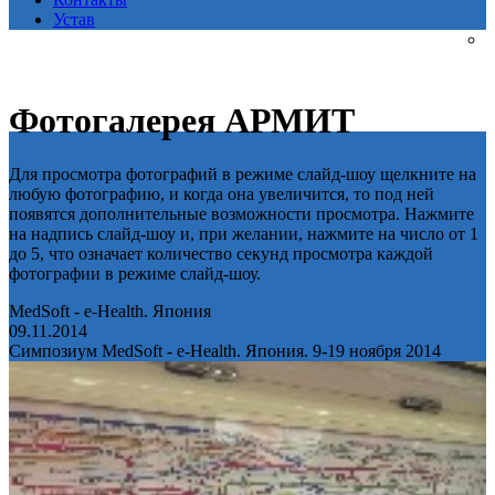
Устав
Фотогалерея АРМИТ
Для просмотра фотографий в режиме слайд-шоу щелкните на
любую фотографию, и когда она увеличится, то под ней
появятся дополнительные возможности просмотра. Нажмите
на надпись слайд-шоу и, при желании, нажмите на число от 1
до 5, что означает количество секунд просмотра каждой
фотографии в режиме слайд-шоу.
MedSoft - e-Health. Япония
09.11.2014
Симпозиум MedSoft - e-Health. Япония. 9-19 ноября 2014