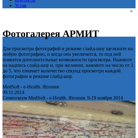
Устав
Фотогалерея АРМИТ
Для просмотра фотографий в режиме слайд-шоу щелкните на
любую фотографию, и когда она увеличится, то под ней
появятся дополнительные возможности просмотра. Нажмите
на надпись слайд-шоу и, при желании, нажмите на число от 1
до 5, что означает количество секунд просмотра каждой
фотографии в режиме слайд-шоу.
MedSoft - e-Health. Япония
09.11.2014
Симпозиум MedSoft - e-Health. Япония. 9-19 ноября 2014