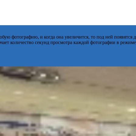
бую фотографию, и когда она увеличится, то под ней появятся
начает количество секунд просмотра каждой фотографии в режиме