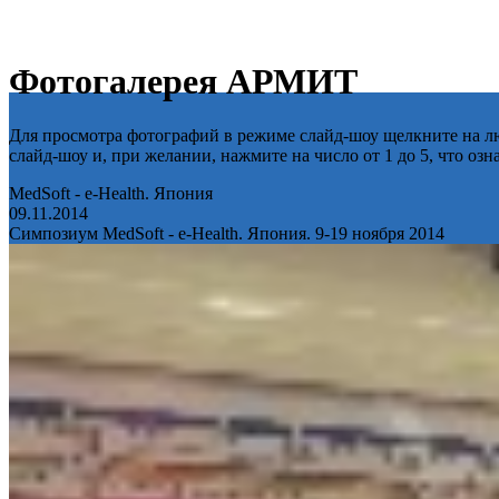
Фотогалерея АРМИТ
Для просмотра фотографий в режиме слайд-шоу щелкните на лю
слайд-шоу и, при желании, нажмите на число от 1 до 5, что оз
MedSoft - e-Health. Япония
09.11.2014
Симпозиум MedSoft - e-Health. Япония. 9-19 ноября 2014