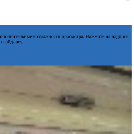
 дополнительные возможности просмотра. Нажмите на надпись
 слайд-шоу.