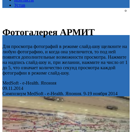
Устав
Фотогалерея АРМИТ
Для просмотра фотографий в режиме слайд-шоу щелкните на
любую фотографию, и когда она увеличится, то под ней
появятся дополнительные возможности просмотра. Нажмите
на надпись слайд-шоу и, при желании, нажмите на число от 1
до 5, что означает количество секунд просмотра каждой
фотографии в режиме слайд-шоу.
MedSoft - e-Health. Япония
09.11.2014
Симпозиум MedSoft - e-Health. Япония. 9-19 ноября 2014