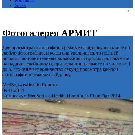
Устав
Фотогалерея АРМИТ
Для просмотра фотографий в режиме слайд-шоу щелкните на
любую фотографию, и когда она увеличится, то под ней
появятся дополнительные возможности просмотра. Нажмите
на надпись слайд-шоу и, при желании, нажмите на число от 1
до 5, что означает количество секунд просмотра каждой
фотографии в режиме слайд-шоу.
MedSoft - e-Health. Япония
09.11.2014
Симпозиум MedSoft - e-Health. Япония. 9-19 ноября 2014