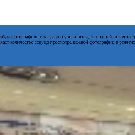
бую фотографию, и когда она увеличится, то под ней появятся
начает количество секунд просмотра каждой фотографии в режиме