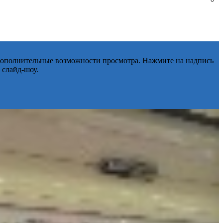
 дополнительные возможности просмотра. Нажмите на надпись
 слайд-шоу.