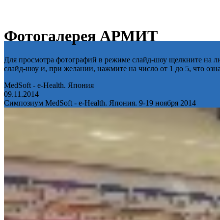
Фотогалерея АРМИТ
Для просмотра фотографий в режиме слайд-шоу щелкните на лю
слайд-шоу и, при желании, нажмите на число от 1 до 5, что оз
MedSoft - e-Health. Япония
09.11.2014
Симпозиум MedSoft - e-Health. Япония. 9-19 ноября 2014