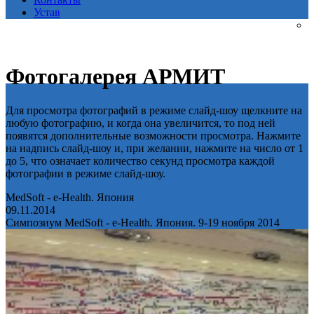
Устав
Фотогалерея АРМИТ
Для просмотра фотографий в режиме слайд-шоу щелкните на
любую фотографию, и когда она увеличится, то под ней
появятся дополнительные возможности просмотра. Нажмите
на надпись слайд-шоу и, при желании, нажмите на число от 1
до 5, что означает количество секунд просмотра каждой
фотографии в режиме слайд-шоу.
MedSoft - e-Health. Япония
09.11.2014
Симпозиум MedSoft - e-Health. Япония. 9-19 ноября 2014