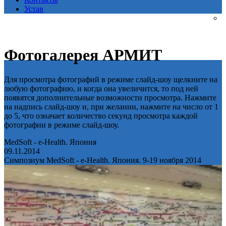
Устав
Фотогалерея АРМИТ
Для просмотра фотографий в режиме слайд-шоу щелкните на
любую фотографию, и когда она увеличится, то под ней
появятся дополнительные возможности просмотра. Нажмите
на надпись слайд-шоу и, при желании, нажмите на число от 1
до 5, что означает количество секунд просмотра каждой
фотографии в режиме слайд-шоу.
MedSoft - e-Health. Япония
09.11.2014
Симпозиум MedSoft - e-Health. Япония. 9-19 ноября 2014