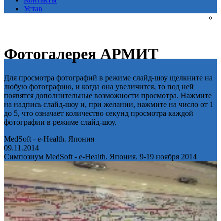
Устав
Фотогалерея АРМИТ
Для просмотра фотографий в режиме слайд-шоу щелкните на
любую фотографию, и когда она увеличится, то под ней
появятся дополнительные возможности просмотра. Нажмите
на надпись слайд-шоу и, при желании, нажмите на число от 1
до 5, что означает количество секунд просмотра каждой
фотографии в режиме слайд-шоу.
MedSoft - e-Health. Япония
09.11.2014
Симпозиум MedSoft - e-Health. Япония. 9-19 ноября 2014