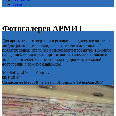
Устав
Фотогалерея АРМИТ
Для просмотра фотографий в режиме слайд-шоу щелкните на
любую фотографию, и когда она увеличится, то под ней
появятся дополнительные возможности просмотра. Нажмите
на надпись слайд-шоу и, при желании, нажмите на число от 1
до 5, что означает количество секунд просмотра каждой
фотографии в режиме слайд-шоу.
MedSoft - e-Health. Япония
09.11.2014
Симпозиум MedSoft - e-Health. Япония. 9-19 ноября 2014