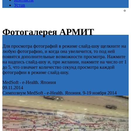
Устав
Фотогалерея АРМИТ
Для просмотра фотографий в режиме слайд-шоу щелкните на
любую фотографию, и когда она увеличится, то под ней
появятся дополнительные возможности просмотра. Нажмите
на надпись слайд-шоу и, при желании, нажмите на число от 1
до 5, что означает количество секунд просмотра каждой
фотографии в режиме слайд-шоу.
MedSoft - e-Health. Япония
09.11.2014
Симпозиум MedSoft - e-Health. Япония. 9-19 ноября 2014