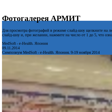
Фотогалерея АРМИТ
Для просмотра фотографий в режиме слайд-шоу щелкните на лю
слайд-шоу и, при желании, нажмите на число от 1 до 5, что оз
MedSoft - e-Health. Япония
09.11.2014
Симпозиум MedSoft - e-Health. Япония. 9-19 ноября 2014