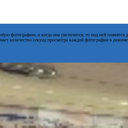
бую фотографию, и когда она увеличится, то под ней появятся
начает количество секунд просмотра каждой фотографии в режиме