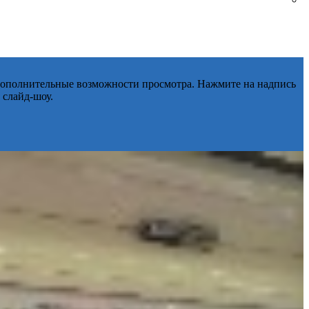
 дополнительные возможности просмотра. Нажмите на надпись
 слайд-шоу.