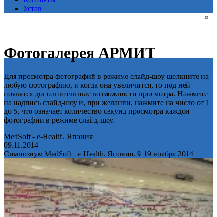
Устав
Фотогалерея АРМИТ
Для просмотра фотографий в режиме слайд-шоу щелкните на
любую фотографию, и когда она увеличится, то под ней
появятся дополнительные возможности просмотра. Нажмите
на надпись слайд-шоу и, при желании, нажмите на число от 1
до 5, что означает количество секунд просмотра каждой
фотографии в режиме слайд-шоу.
MedSoft - e-Health. Япония
09.11.2014
Симпозиум MedSoft - e-Health. Япония. 9-19 ноября 2014