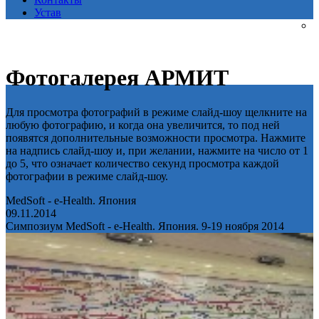
Устав
Фотогалерея АРМИТ
Для просмотра фотографий в режиме слайд-шоу щелкните на
любую фотографию, и когда она увеличится, то под ней
появятся дополнительные возможности просмотра. Нажмите
на надпись слайд-шоу и, при желании, нажмите на число от 1
до 5, что означает количество секунд просмотра каждой
фотографии в режиме слайд-шоу.
MedSoft - e-Health. Япония
09.11.2014
Симпозиум MedSoft - e-Health. Япония. 9-19 ноября 2014