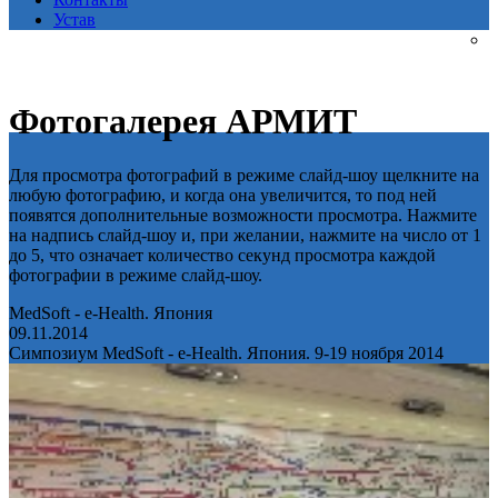
Устав
Фотогалерея АРМИТ
Для просмотра фотографий в режиме слайд-шоу щелкните на
любую фотографию, и когда она увеличится, то под ней
появятся дополнительные возможности просмотра. Нажмите
на надпись слайд-шоу и, при желании, нажмите на число от 1
до 5, что означает количество секунд просмотра каждой
фотографии в режиме слайд-шоу.
MedSoft - e-Health. Япония
09.11.2014
Симпозиум MedSoft - e-Health. Япония. 9-19 ноября 2014