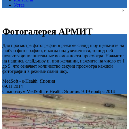
Устав
Фотогалерея АРМИТ
Для просмотра фотографий в режиме слайд-шоу щелкните на
любую фотографию, и когда она увеличится, то под ней
появятся дополнительные возможности просмотра. Нажмите
на надпись слайд-шоу и, при желании, нажмите на число от 1
до 5, что означает количество секунд просмотра каждой
фотографии в режиме слайд-шоу.
MedSoft - e-Health. Япония
09.11.2014
Симпозиум MedSoft - e-Health. Япония. 9-19 ноября 2014