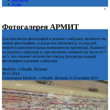
Устав
Фотогалерея АРМИТ
Для просмотра фотографий в режиме слайд-шоу щелкните на
любую фотографию, и когда она увеличится, то под ней
появятся дополнительные возможности просмотра. Нажмите
на надпись слайд-шоу и, при желании, нажмите на число от 1
до 5, что означает количество секунд просмотра каждой
фотографии в режиме слайд-шоу.
MedSoft - e-Health. Япония
09.11.2014
Симпозиум MedSoft - e-Health. Япония. 9-19 ноября 2014