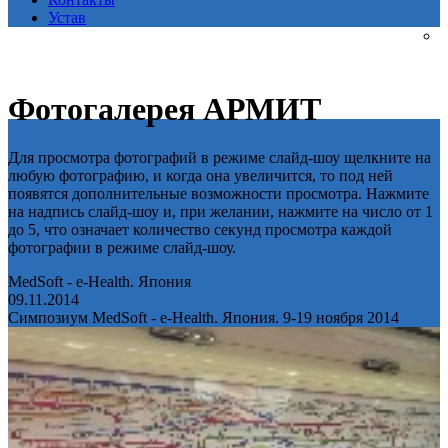
Устав
Фотогалерея АРМИТ
Для просмотра фотографий в режиме слайд-шоу щелкните на
любую фотографию, и когда она увеличится, то под ней
появятся дополнительные возможности просмотра. Нажмите
на надпись слайд-шоу и, при желании, нажмите на число от 1
до 5, что означает количество секунд просмотра каждой
фотографии в режиме слайд-шоу.
MedSoft - e-Health. Япония
09.11.2014
Симпозиум MedSoft - e-Health. Япония. 9-19 ноября 2014