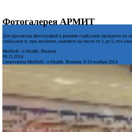
Фотогалерея АРМИТ
Для просмотра фотографий в режиме слайд-шоу щелкните на лю
слайд-шоу и, при желании, нажмите на число от 1 до 5, что оз
MedSoft - e-Health. Япония
09.11.2014
Симпозиум MedSoft - e-Health. Япония. 9-19 ноября 2014