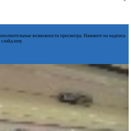
 дополнительные возможности просмотра. Нажмите на надпись
 слайд-шоу.