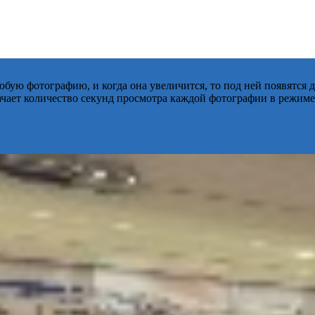
бую фотографию, и когда она увеличится, то под ней появятся
начает количество секунд просмотра каждой фотографии в режиме