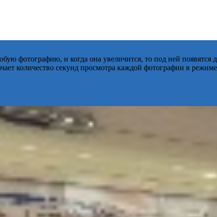
бую фотографию, и когда она увеличится, то под ней появятся
начает количество секунд просмотра каждой фотографии в режиме