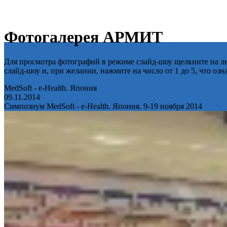
Фотогалерея АРМИТ
Для просмотра фотографий в режиме слайд-шоу щелкните на лю
слайд-шоу и, при желании, нажмите на число от 1 до 5, что оз
MedSoft - e-Health. Япония
09.11.2014
Симпозиум MedSoft - e-Health. Япония. 9-19 ноября 2014