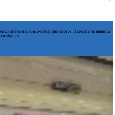
 дополнительные возможности просмотра. Нажмите на надпись
 слайд-шоу.