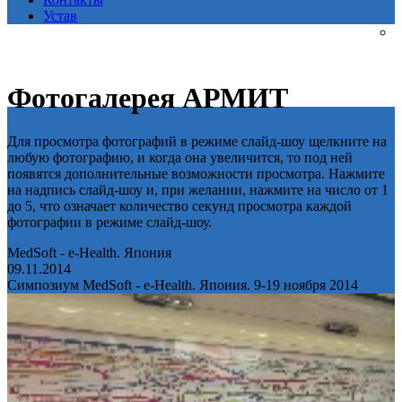
Устав
Фотогалерея АРМИТ
Для просмотра фотографий в режиме слайд-шоу щелкните на
любую фотографию, и когда она увеличится, то под ней
появятся дополнительные возможности просмотра. Нажмите
на надпись слайд-шоу и, при желании, нажмите на число от 1
до 5, что означает количество секунд просмотра каждой
фотографии в режиме слайд-шоу.
MedSoft - e-Health. Япония
09.11.2014
Симпозиум MedSoft - e-Health. Япония. 9-19 ноября 2014