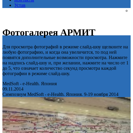
Устав
Фотогалерея АРМИТ
Для просмотра фотографий в режиме слайд-шоу щелкните на
любую фотографию, и когда она увеличится, то под ней
появятся дополнительные возможности просмотра. Нажмите
на надпись слайд-шоу и, при желании, нажмите на число от 1
до 5, что означает количество секунд просмотра каждой
фотографии в режиме слайд-шоу.
MedSoft - e-Health. Япония
09.11.2014
Симпозиум MedSoft - e-Health. Япония. 9-19 ноября 2014