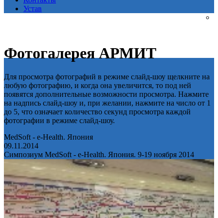
Устав
Фотогалерея АРМИТ
Для просмотра фотографий в режиме слайд-шоу щелкните на
любую фотографию, и когда она увеличится, то под ней
появятся дополнительные возможности просмотра. Нажмите
на надпись слайд-шоу и, при желании, нажмите на число от 1
до 5, что означает количество секунд просмотра каждой
фотографии в режиме слайд-шоу.
MedSoft - e-Health. Япония
09.11.2014
Симпозиум MedSoft - e-Health. Япония. 9-19 ноября 2014