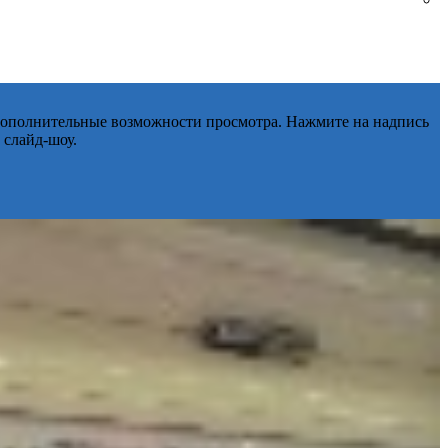
 дополнительные возможности просмотра. Нажмите на надпись
 слайд-шоу.