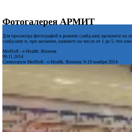
Фотогалерея АРМИТ
Для просмотра фотографий в режиме слайд-шоу щелкните на лю
слайд-шоу и, при желании, нажмите на число от 1 до 5, что оз
MedSoft - e-Health. Япония
09.11.2014
Симпозиум MedSoft - e-Health. Япония. 9-19 ноября 2014