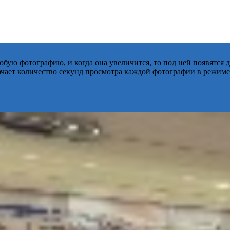
бую фотографию, и когда она увеличится, то под ней появятся
начает количество секунд просмотра каждой фотографии в режиме