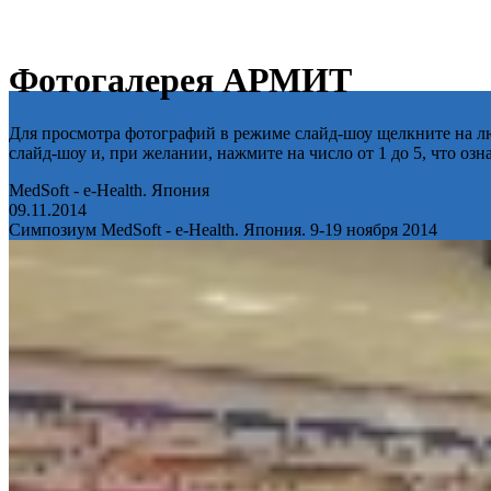
Фотогалерея АРМИТ
Для просмотра фотографий в режиме слайд-шоу щелкните на лю
слайд-шоу и, при желании, нажмите на число от 1 до 5, что оз
MedSoft - e-Health. Япония
09.11.2014
Симпозиум MedSoft - e-Health. Япония. 9-19 ноября 2014