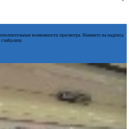
 дополнительные возможности просмотра. Нажмите на надпись
 слайд-шоу.