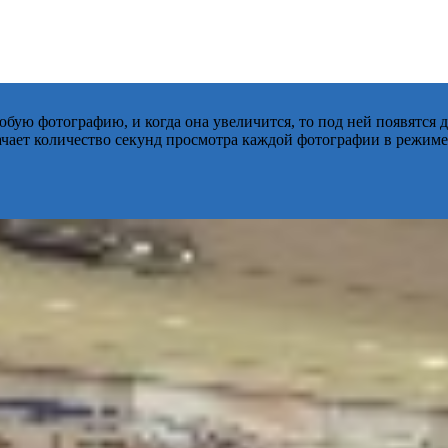
бую фотографию, и когда она увеличится, то под ней появятся
начает количество секунд просмотра каждой фотографии в режиме